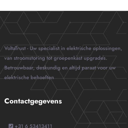
VoltaTrust - Uw specialist in elektrische oplossingen,
van stroomstoring tot groepenkast upgrades.
Betrouwbaar, deskundig en altijd paraat voor uw
elektrische behoeften
Contactgegevens
+31 6 53413411