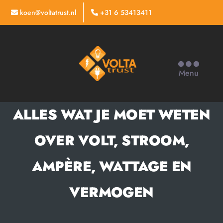
koen@voltatrust.nl
+31 6 53413411
VoltaTrust
Menu
ALLES WAT JE MOET WETEN
OVER VOLT, STROOM,
AMPÈRE, WATTAGE EN
VERMOGEN